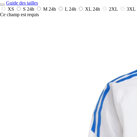
Guide des tailles
XS
S
24h
M
24h
L
24h
XL
24h
2XL
3XL
Ce champ est requis