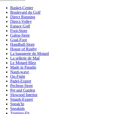
Basket-Center
Boulevard du Golf
Direct Running
Direct-Volley
Espace Golf
Foot-Store
Galop-Store
Goal-Foot
Handball-Store
House of Rugby
La bagagerie du Motard
La sellerie de Maé
Le Motard Bleu
Made in Paradis
Nauti-wave
On-Fight
Padel-Expert
Pecheur-Store
Pet and Garden
Slowood Interior
Smash-Expert
Sneak'In
Sneakids
Training-Fit