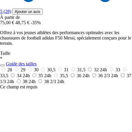
5 (28)
Ajouter un avis
À partir de
75,00 €
48,75 €
-35%
Offrez à vos jeunes athlètes des performances optimales avec les
chaussures de football adidas F50 Messi, spécialement conçues pour le
terrain.
Taille
*
Guide des tailles
28
29
30
30,5
31
31,5
32
24h
33
33,5
34
24h
35
24h
35,5
36
24h
36 2/3
24h
37
1/3
24h
38
24h
38 2/3
24h
Ce champ est requis