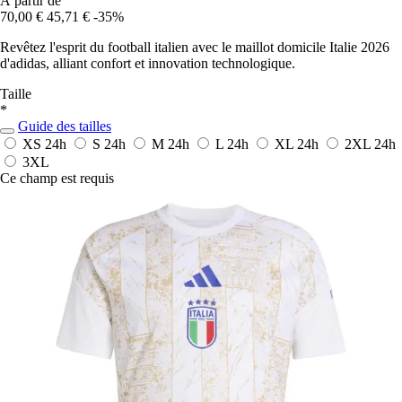
À partir de
70,00 €
45,71 €
-35%
Revêtez l'esprit du football italien avec le maillot domicile Italie 2026
d'adidas, alliant confort et innovation technologique.
Taille
*
Guide des tailles
XS
24h
S
24h
M
24h
L
24h
XL
24h
2XL
24h
3XL
Ce champ est requis