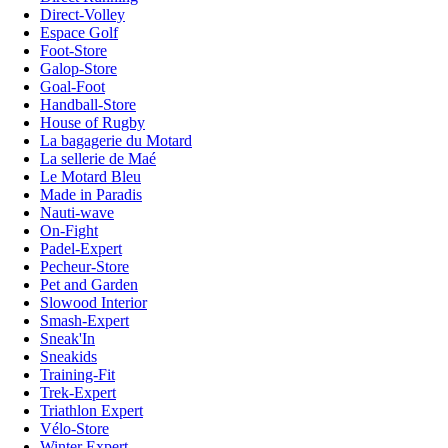
Direct-Volley
Espace Golf
Foot-Store
Galop-Store
Goal-Foot
Handball-Store
House of Rugby
La bagagerie du Motard
La sellerie de Maé
Le Motard Bleu
Made in Paradis
Nauti-wave
On-Fight
Padel-Expert
Pecheur-Store
Pet and Garden
Slowood Interior
Smash-Expert
Sneak'In
Sneakids
Training-Fit
Trek-Expert
Triathlon Expert
Vélo-Store
Winter Expert