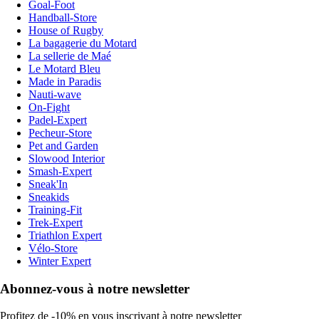
Goal-Foot
Handball-Store
House of Rugby
La bagagerie du Motard
La sellerie de Maé
Le Motard Bleu
Made in Paradis
Nauti-wave
On-Fight
Padel-Expert
Pecheur-Store
Pet and Garden
Slowood Interior
Smash-Expert
Sneak'In
Sneakids
Training-Fit
Trek-Expert
Triathlon Expert
Vélo-Store
Winter Expert
Abonnez-vous à notre newsletter
Profitez de -10% en vous inscrivant à notre newsletter