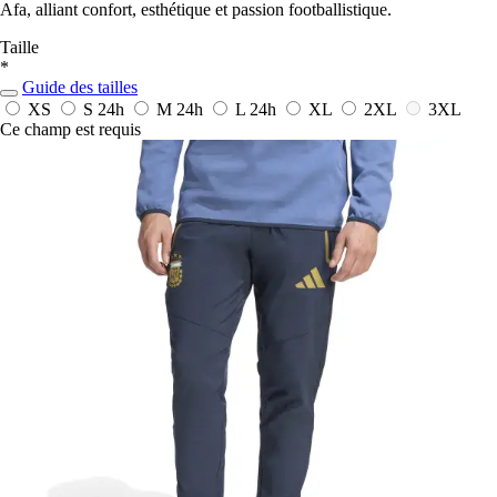
Afa, alliant confort, esthétique et passion footballistique.
Taille
*
Guide des tailles
XS
S
24h
M
24h
L
24h
XL
2XL
3XL
Ce champ est requis