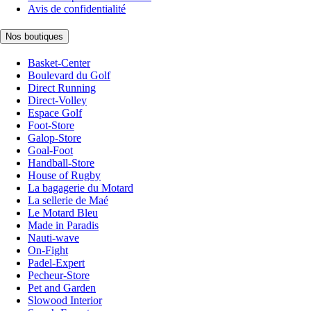
Avis de confidentialité
Nos boutiques
Basket-Center
Boulevard du Golf
Direct Running
Direct-Volley
Espace Golf
Foot-Store
Galop-Store
Goal-Foot
Handball-Store
House of Rugby
La bagagerie du Motard
La sellerie de Maé
Le Motard Bleu
Made in Paradis
Nauti-wave
On-Fight
Padel-Expert
Pecheur-Store
Pet and Garden
Slowood Interior