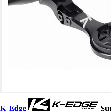
K-Edge
Sup