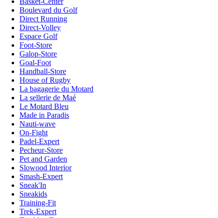
Basket-Center
Boulevard du Golf
Direct Running
Direct-Volley
Espace Golf
Foot-Store
Galop-Store
Goal-Foot
Handball-Store
House of Rugby
La bagagerie du Motard
La sellerie de Maé
Le Motard Bleu
Made in Paradis
Nauti-wave
On-Fight
Padel-Expert
Pecheur-Store
Pet and Garden
Slowood Interior
Smash-Expert
Sneak'In
Sneakids
Training-Fit
Trek-Expert