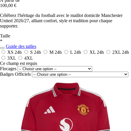
À partir de
100,00 €
Célébrez l'héritage du football avec le maillot domicile Manchester
United 2026/27, alliant confort, style et tradition pour chaque
supporter.
Taille
*
Guide des tailles
XS
24h
S
24h
M
24h
L
24h
XL
24h
2XL
24h
3XL
4XL
Ce champ est requis
Flocages
Badges Officiels