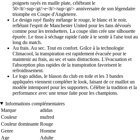
poignets rayés en maille plate, célébrant le
50<lt/>sup<gt/>e<lt/>/sup<gt/> anniversaire de son légendaire
triomphe en Coupe d'Angleterre.
Le design rayé flashy mélange le rouge, le blanc et le noir,
reflétant l'esprit de Manchester United pour les fans dévoués
comme pour les trendsetters. La coupe slim crée une silhouette
épurée. Le tissu à séchage rapide t'aide à te sentir à l'aise tout au
long du match.
Au frais. Au sec. Tout en confort. Grâce à la technologie
Climacool, la transpiration est rapidement évacuée pour te
maintenir au frais, au sec et sans distractions. L'évacuation et
l'absorption plus rapides de la transpiration favorisent le
refroidissement.
Le logo adidas, le blason du club en toile et les 3 bandes
appliquées viennent compléter le look, faisant de ce maillot un
modèle intemporel pour les supporters. Célèbre la tradition et la
performance avec une tenue faite pour les champions.
Informations complémentaires
Marque
adidas
Couleur
mufred
Couleur dominante
Rouge
Genre
Homme
Age
Adulte