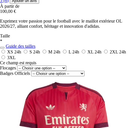
5 (6)
Ajouter un avis
À partir de
100,00 €
Exprimez votre passion pour le football avec le maillot extérieur OL
2026/27, alliant confort, héritage et innovation d'adidas.
Taille
*
Guide des tailles
XS
24h
S
24h
M
24h
L
24h
XL
24h
2XL
24h
3XL
Ce champ est requis
Flocages
Badges Officiels