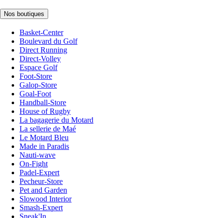
Nos boutiques
Basket-Center
Boulevard du Golf
Direct Running
Direct-Volley
Espace Golf
Foot-Store
Galop-Store
Goal-Foot
Handball-Store
House of Rugby
La bagagerie du Motard
La sellerie de Maé
Le Motard Bleu
Made in Paradis
Nauti-wave
On-Fight
Padel-Expert
Pecheur-Store
Pet and Garden
Slowood Interior
Smash-Expert
Sneak'In