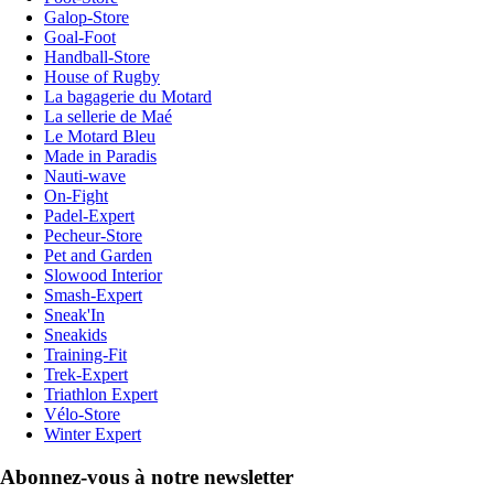
Galop-Store
Goal-Foot
Handball-Store
House of Rugby
La bagagerie du Motard
La sellerie de Maé
Le Motard Bleu
Made in Paradis
Nauti-wave
On-Fight
Padel-Expert
Pecheur-Store
Pet and Garden
Slowood Interior
Smash-Expert
Sneak'In
Sneakids
Training-Fit
Trek-Expert
Triathlon Expert
Vélo-Store
Winter Expert
Abonnez-vous à notre newsletter