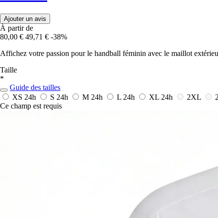
Ajouter un avis
À partir de
80,00 €
49,71 €
-38%
Affichez votre passion pour le handball féminin avec le maillot extérieu
Taille
*
Guide des tailles
XS
24h
S
24h
M
24h
L
24h
XL
24h
2XL
Ce champ est requis