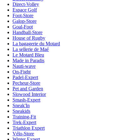
Direct-Volley
Espace Golf
Foot-Store
Galop-Store
Goal-Foot
Handball-Store
House of Rugby
La bagagerie du Motard
La sellerie de Maé
Le Motard Bleu
Made in Paradis
Nauti-wave
On-Fight
Padel-Expert
Pecheur-Store
Pet and Garden
Slowood Interior
Smash-Expert
Sneak'In
Sneakids
Training-Fit
Trek-Expert
Triathlon Expert
Vélo-Store
Winter Expert