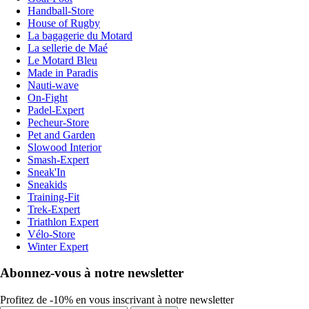
Handball-Store
House of Rugby
La bagagerie du Motard
La sellerie de Maé
Le Motard Bleu
Made in Paradis
Nauti-wave
On-Fight
Padel-Expert
Pecheur-Store
Pet and Garden
Slowood Interior
Smash-Expert
Sneak'In
Sneakids
Training-Fit
Trek-Expert
Triathlon Expert
Vélo-Store
Winter Expert
Abonnez-vous à notre newsletter
Profitez de -10% en vous inscrivant à notre newsletter