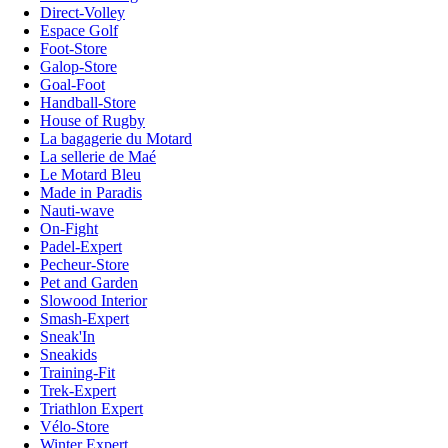
Direct-Volley
Espace Golf
Foot-Store
Galop-Store
Goal-Foot
Handball-Store
House of Rugby
La bagagerie du Motard
La sellerie de Maé
Le Motard Bleu
Made in Paradis
Nauti-wave
On-Fight
Padel-Expert
Pecheur-Store
Pet and Garden
Slowood Interior
Smash-Expert
Sneak'In
Sneakids
Training-Fit
Trek-Expert
Triathlon Expert
Vélo-Store
Winter Expert