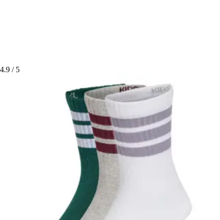
4.9
/ 5