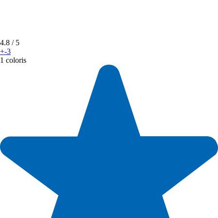
4.8
/ 5
+-3
1 coloris