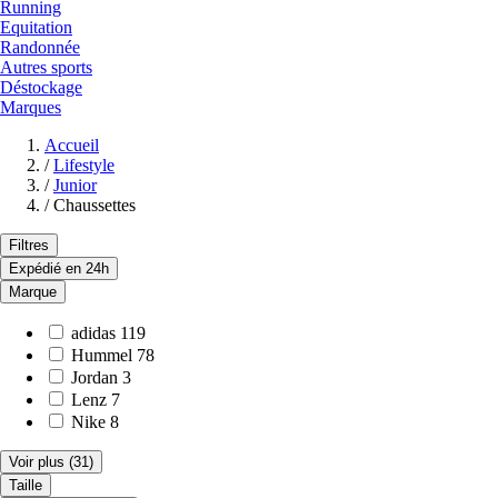
Running
Equitation
Randonnée
Autres sports
Déstockage
Marques
Accueil
/
Lifestyle
/
Junior
/
Chaussettes
Filtres
Expédié en 24h
Marque
adidas
119
Hummel
78
Jordan
3
Lenz
7
Nike
8
Voir plus
(31)
Taille