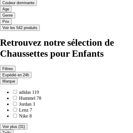
Couleur dominante
Age
Genre
Prix
Voir les 542 produits
Retrouvez notre sélection de
Chaussettes pour Enfants
Filtres
Expédié en 24h
Marque
adidas
119
Hummel
78
Jordan
3
Lenz
7
Nike
8
Voir plus
(31)
Taille