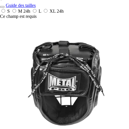
*
Guide des tailles
S
M
24h
L
XL
24h
Ce champ est requis