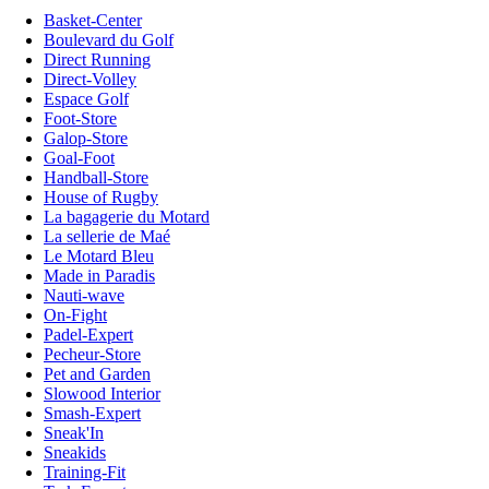
Basket-Center
Boulevard du Golf
Direct Running
Direct-Volley
Espace Golf
Foot-Store
Galop-Store
Goal-Foot
Handball-Store
House of Rugby
La bagagerie du Motard
La sellerie de Maé
Le Motard Bleu
Made in Paradis
Nauti-wave
On-Fight
Padel-Expert
Pecheur-Store
Pet and Garden
Slowood Interior
Smash-Expert
Sneak'In
Sneakids
Training-Fit