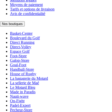
Mentions légales
Moyens de paiement
Tarifs et options de livraison
Avis de confidentialité
Nos boutiques
Basket-Center
Boulevard du Golf
Direct Running
Direct-Volley
Espace Golf
Foot-Store
Galop-Store
Goal-Foot
Handball-Store
House of Rugby
La bagagerie du Motard
La sellerie de Maé
Le Motard Bleu
Made in Paradis
Nauti-wave
On-Fight
Padel-Expert
Pecheur-Store