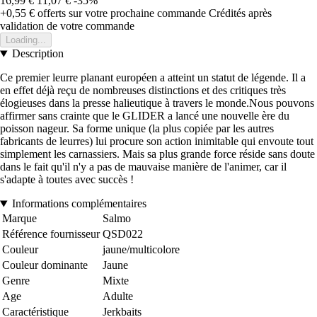
16,99 €
11,07 €
-35%
+0,55 €
offerts sur votre prochaine commande
Crédités après
validation de votre commande
Loading...
Description
Ce premier leurre planant européen a atteint un statut de légende. Il a
en effet déjà reçu de nombreuses distinctions et des critiques très
élogieuses dans la presse halieutique à travers le monde.Nous pouvons
affirmer sans crainte que le GLIDER a lancé une nouvelle ère du
poisson nageur. Sa forme unique (la plus copiée par les autres
fabricants de leurres) lui procure son action inimitable qui envoute tout
simplement les carnassiers. Mais sa plus grande force réside sans doute
dans le fait qu'il n'y a pas de mauvaise manière de l'animer, car il
s'adapte à toutes avec succès !
Informations complémentaires
Marque
Salmo
Référence fournisseur
QSD022
Couleur
jaune/multicolore
Couleur dominante
Jaune
Genre
Mixte
Age
Adulte
Caractéristique
Jerkbaits