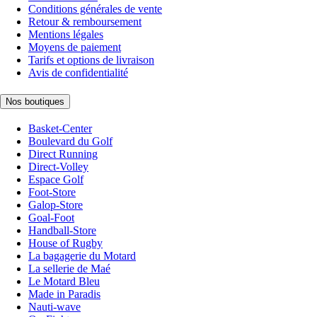
Conditions générales de vente
Retour & remboursement
Mentions légales
Moyens de paiement
Tarifs et options de livraison
Avis de confidentialité
Nos boutiques
Basket-Center
Boulevard du Golf
Direct Running
Direct-Volley
Espace Golf
Foot-Store
Galop-Store
Goal-Foot
Handball-Store
House of Rugby
La bagagerie du Motard
La sellerie de Maé
Le Motard Bleu
Made in Paradis
Nauti-wave