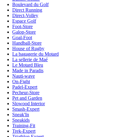
Boulevard du Golf
Direct Running
Direct-Volley
Espace Golf
Foot-Store
Galop-Store
Goal-Foot
Handball-Store
House of Rugby
La bagagerie du Motard
La sellerie de Maé
Le Motard Bleu
Made in Paradis
Nauti-wave
On-Fight
Padel-Expert
Pecheur-Store
Pet and Garden
Slowood Interior
Smash-Expert
Sneak'In
Sneakids
Training-Fit
Trek-Expert
Triathlon Expert