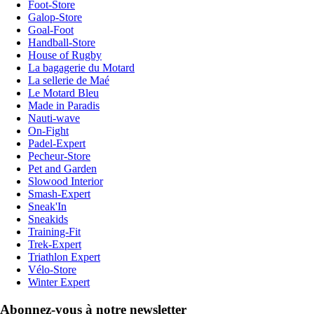
Foot-Store
Galop-Store
Goal-Foot
Handball-Store
House of Rugby
La bagagerie du Motard
La sellerie de Maé
Le Motard Bleu
Made in Paradis
Nauti-wave
On-Fight
Padel-Expert
Pecheur-Store
Pet and Garden
Slowood Interior
Smash-Expert
Sneak'In
Sneakids
Training-Fit
Trek-Expert
Triathlon Expert
Vélo-Store
Winter Expert
Abonnez-vous à notre newsletter