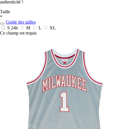
authenticité !
Taille
*
Guide des tailles
S
24h
M
L
XL
Ce champ est requis