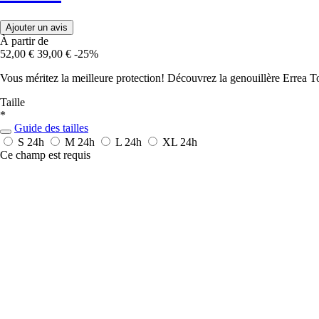
Ajouter un avis
À partir de
52,00 €
39,00 €
-25%
Vous méritez la meilleure protection! Découvrez la genouillère Errea T
Taille
*
Guide des tailles
S
24h
M
24h
L
24h
XL
24h
Ce champ est requis