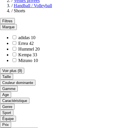
/
Ventes privées
/
Handball / Volleyball
/
Shorts
Filtres
Marque
adidas
10
Errea
42
Hummel
20
Kempa
33
Mizuno
10
Voir plus
(9)
Taille
Couleur dominante
Gamme
Age
Caractéristique
Genre
Sport
Équipe
Prix