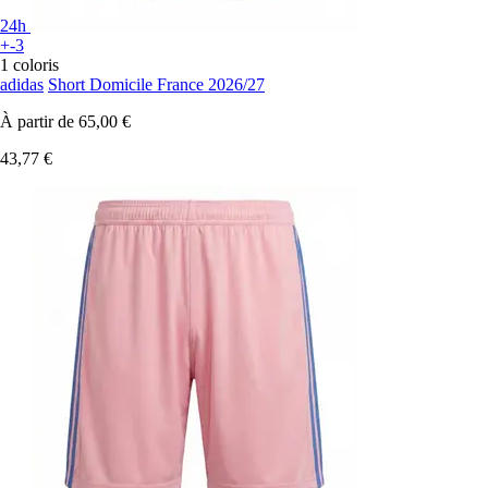
24h
+-3
1 coloris
adidas
Short Domicile France 2026/27
À partir de
65,00 €
43,77 €