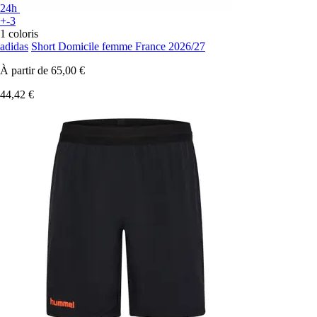
24h
+-3
1 coloris
adidas
Short Domicile femme France 2026/27
À partir de
65,00 €
44,42 €