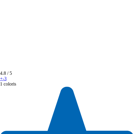
4.8
/ 5
+-3
1 coloris