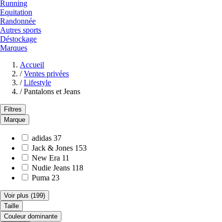
Running
Equitation
Randonnée
Autres sports
Déstockage
Marques
Accueil
/
Ventes privées
/
Lifestyle
/
Pantalons et Jeans
Filtres
Marque
adidas
37
Jack & Jones
153
New Era
11
Nudie Jeans
118
Puma
23
Voir plus
(199)
Taille
Couleur dominante