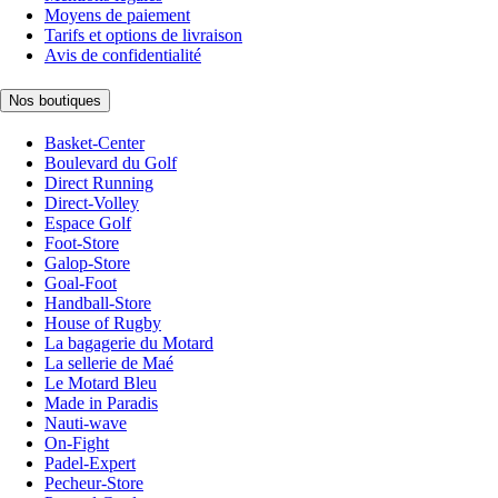
Moyens de paiement
Tarifs et options de livraison
Avis de confidentialité
Nos boutiques
Basket-Center
Boulevard du Golf
Direct Running
Direct-Volley
Espace Golf
Foot-Store
Galop-Store
Goal-Foot
Handball-Store
House of Rugby
La bagagerie du Motard
La sellerie de Maé
Le Motard Bleu
Made in Paradis
Nauti-wave
On-Fight
Padel-Expert
Pecheur-Store