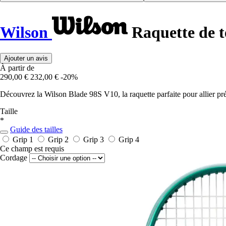
Wilson
Raquette de t
Ajouter un avis
À partir de
290,00 €
232,00 €
-20%
Découvrez la Wilson Blade 98S V10, la raquette parfaite pour allier pré
Taille
*
Guide des tailles
Grip 1
Grip 2
Grip 3
Grip 4
Ce champ est requis
Cordage