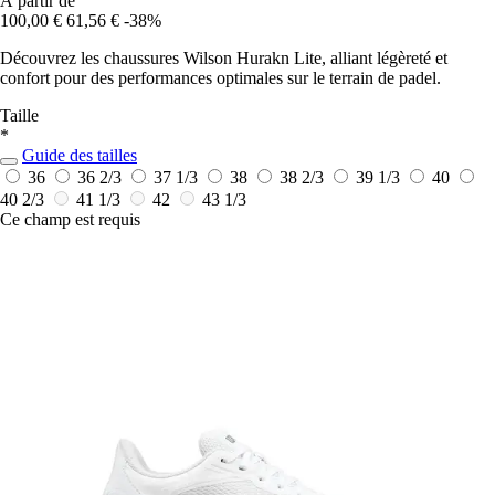
À partir de
100,00 €
61,56 €
-38%
Découvrez les chaussures Wilson Hurakn Lite, alliant légèreté et
confort pour des performances optimales sur le terrain de padel.
Taille
*
Guide des tailles
36
36 2/3
37 1/3
38
38 2/3
39 1/3
40
40 2/3
41 1/3
42
43 1/3
Ce champ est requis