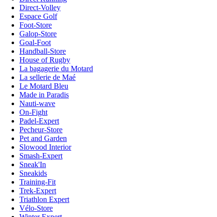
Direct-Volley
Espace Golf
Foot-Store
Galop-Store
Goal-Foot
Handball-Store
House of Rugby
La bagagerie du Motard
La sellerie de Maé
Le Motard Bleu
Made in Paradis
Nauti-wave
On-Fight
Padel-Expert
Pecheur-Store
Pet and Garden
Slowood Interior
Smash-Expert
Sneak'In
Sneakids
Training-Fit
Trek-Expert
Triathlon Expert
Vélo-Store
Winter Expert