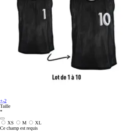
+-2
Taille
*
XS
M
XL
Ce champ est requis