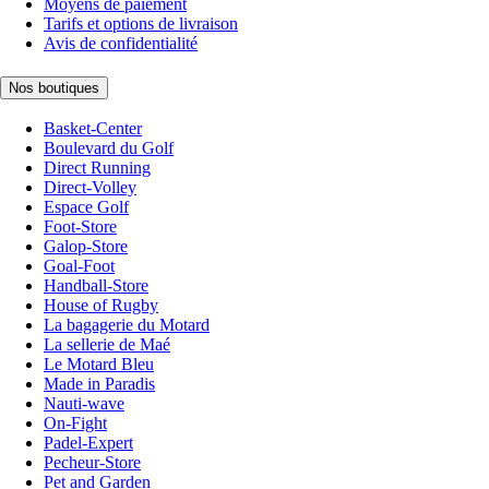
Moyens de paiement
Tarifs et options de livraison
Avis de confidentialité
Nos boutiques
Basket-Center
Boulevard du Golf
Direct Running
Direct-Volley
Espace Golf
Foot-Store
Galop-Store
Goal-Foot
Handball-Store
House of Rugby
La bagagerie du Motard
La sellerie de Maé
Le Motard Bleu
Made in Paradis
Nauti-wave
On-Fight
Padel-Expert
Pecheur-Store
Pet and Garden