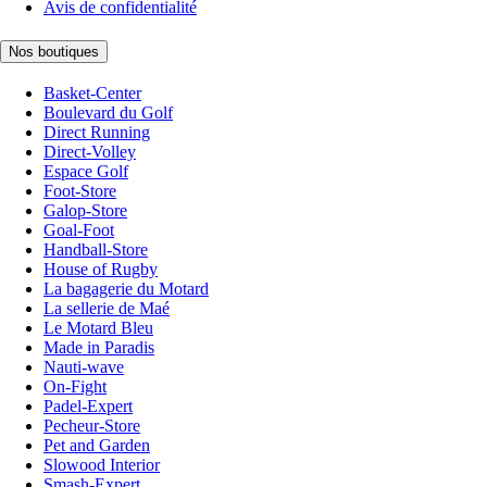
Avis de confidentialité
Nos boutiques
Basket-Center
Boulevard du Golf
Direct Running
Direct-Volley
Espace Golf
Foot-Store
Galop-Store
Goal-Foot
Handball-Store
House of Rugby
La bagagerie du Motard
La sellerie de Maé
Le Motard Bleu
Made in Paradis
Nauti-wave
On-Fight
Padel-Expert
Pecheur-Store
Pet and Garden
Slowood Interior
Smash-Expert