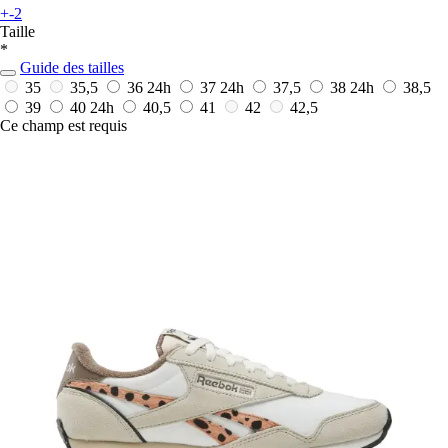
+-2
Taille
*
Guide des tailles
35
35,5
36
24h
37
24h
37,5
38
24h
38,5
39
40
24h
40,5
41
42
42,5
Ce champ est requis