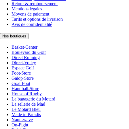
Retour & remboursement
Mentions légales
Moyens de paiement
Tarifs et options de livraison
Avis de confidentialité
Nos boutiques
Basket-Center
Boulevard du Golf
Direct Running
Direct-Volley
Espace Golf
Foot-Store
Galop-Store
Goal-Foot
Handball-Store
House of Rugby
La bagagerie du Motard
La sellerie de Maé
Le Motard Bleu
Made in Paradis
Nauti-wave
On-Fight