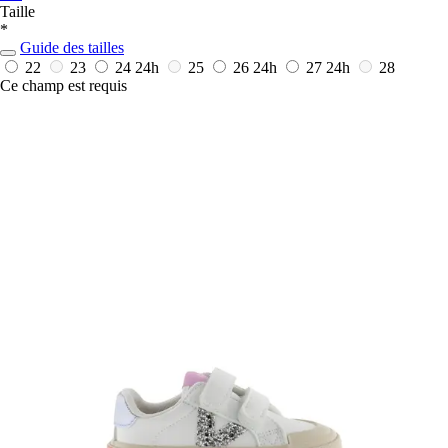
Taille
*
Guide des tailles
22
23
24
24h
25
26
24h
27
24h
28
Ce champ est requis