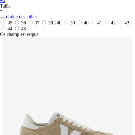
+0
Taille
*
Guide des tailles
35
36
37
38
24h
39
40
41
42
43
44
45
Ce champ est requis