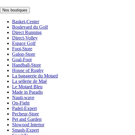
Nos boutiques
Basket-Center
Boulevard du Golf
Direct Running
Direct-Volley
Espace Golf
Foot-Store
Galop-Store
Goal-Foot
Handball-Store
House of Rugby
La bagagerie du Motard
La sellerie de Maé
Le Motard Bleu
Made in Paradis
Nauti-wave
On-Fight
Padel-Expert
Pecheur-Store
Pet and Garden
Slowood Interior
Smash-Expert