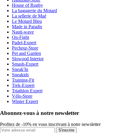
House of Rugby
La bagagerie du Motard
La sellerie de Maé
Le Motard Bleu
Made in Paradis
Nauti-wave
On-Fight
Padel-Expert
Pecheur-Store
Pet and Garden
Slowood Interior
Smash-Expert
Sneak'In
Sneakids
Training-Fit
Trek-Expert
Triathlon Expert
Vélo-Store
Winter Expert
Abonnez-vous à notre newsletter
Profitez de -10% en vous inscrivant à notre newsletter
S'inscrire