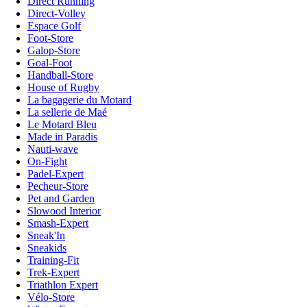
Direct Running
Direct-Volley
Espace Golf
Foot-Store
Galop-Store
Goal-Foot
Handball-Store
House of Rugby
La bagagerie du Motard
La sellerie de Maé
Le Motard Bleu
Made in Paradis
Nauti-wave
On-Fight
Padel-Expert
Pecheur-Store
Pet and Garden
Slowood Interior
Smash-Expert
Sneak'In
Sneakids
Training-Fit
Trek-Expert
Triathlon Expert
Vélo-Store