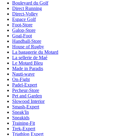
Boulevard du Golf
Direct Running
Direct-Volley
Espace Golf
Foot-Store
Galop-Store
Goal-Foot
Handball-Store
House of Rugby
La bagagerie du Motard
La sellerie de Maé
Le Motard Bleu
Made in Paradis
Nauti-wave
On-Fight
Padel-Expert
Pecheur-Store
Pet and Garden
Slowood Interior
Smash-Expert
Sneak'In
Sneakids
Training-Fit
Trek-Expert
Triathlon Expert