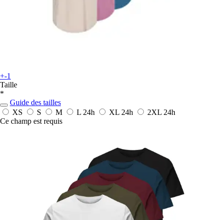
+-1
Taille
*
Guide des tailles
XS
S
M
L
24h
XL
24h
2XL
24h
Ce champ est requis