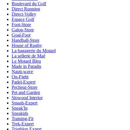
Boulevard du Golf
Direct Running
Direct-Volley
Espace Golf
Foot-Store
Galop-Store
Goal-Foot
Handball-Store
House of Rugby
La bagagerie du Motard
La sellerie de Maé
Le Motard Bleu
Made in Paradis
Nauti-wave
On-Fight
Padel-Expert
Pecheur-Store
Pet and Garden
Slowood Interior
Smash-Expert
Sneak'In
Sneakids
Training-Fit
Trek-Expert
Triathlon Expert