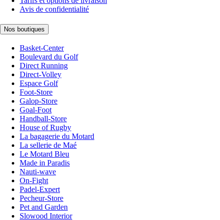
Tarifs et options de livraison
Avis de confidentialité
Nos boutiques
Basket-Center
Boulevard du Golf
Direct Running
Direct-Volley
Espace Golf
Foot-Store
Galop-Store
Goal-Foot
Handball-Store
House of Rugby
La bagagerie du Motard
La sellerie de Maé
Le Motard Bleu
Made in Paradis
Nauti-wave
On-Fight
Padel-Expert
Pecheur-Store
Pet and Garden
Slowood Interior