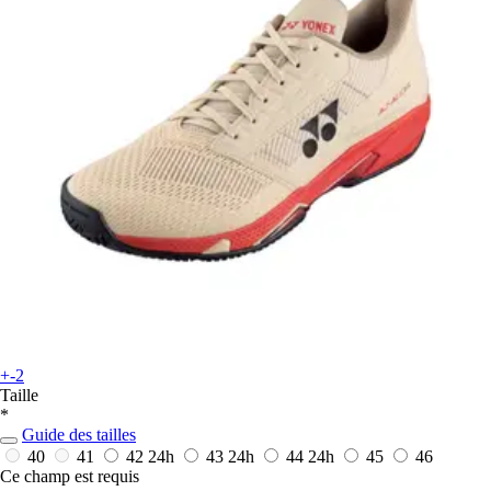
+-2
Taille
*
Guide des tailles
40
41
42
24h
43
24h
44
24h
45
46
Ce champ est requis