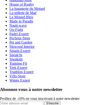
Handball-Store
House of Rugby
La bagagerie du Motard
La sellerie de Maé
Le Motard Bleu
Made in Paradis
Nauti-wave
On-Fight
Padel-Expert
Pecheur-Store
Pet and Garden
Slowood Interior
Smash-Expert
Sneak'In
Sneakids
Training-Fit
Trek-Expert
Triathlon Expert
Vélo-Store
Winter Expert
Abonnez-vous à notre newsletter
Profitez de -10% en vous inscrivant à notre newsletter
S'inscrire