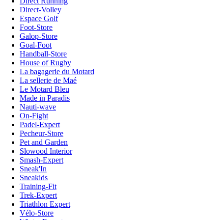
Direct Running
Direct-Volley
Espace Golf
Foot-Store
Galop-Store
Goal-Foot
Handball-Store
House of Rugby
La bagagerie du Motard
La sellerie de Maé
Le Motard Bleu
Made in Paradis
Nauti-wave
On-Fight
Padel-Expert
Pecheur-Store
Pet and Garden
Slowood Interior
Smash-Expert
Sneak'In
Sneakids
Training-Fit
Trek-Expert
Triathlon Expert
Vélo-Store