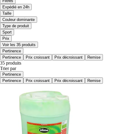
Filtres
Expédié en 24h
Taille
Couleur dominante
Type de produit
Sport
Prix
Voir les 35 produits
Pertinence
Pertinence
Prix croissant
Prix décroissant
Remise
35 produits
Trier par
Pertinence
Pertinence
Prix croissant
Prix décroissant
Remise