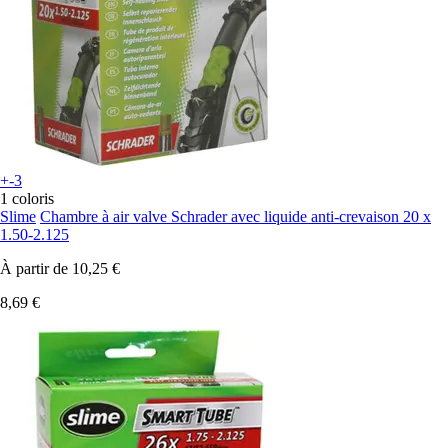
+-3
1 coloris
Slime
Chambre à air valve Schrader avec liquide anti-crevaison 20 x
1.50-2.125
À partir de
10,25 €
8,69 €