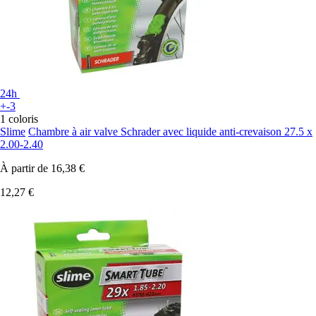
24h
+-3
1 coloris
Slime
Chambre à air valve Schrader avec liquide anti-crevaison 27.5 x
2.00-2.40
À partir de
16,38 €
12,27 €