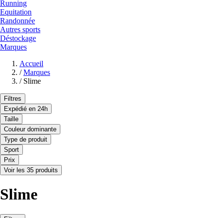
Running
Equitation
Randonnée
Autres sports
Déstockage
Marques
Accueil
/
Marques
/
Slime
Filtres
Expédié en 24h
Taille
Couleur dominante
Type de produit
Sport
Prix
Voir les 35 produits
Slime