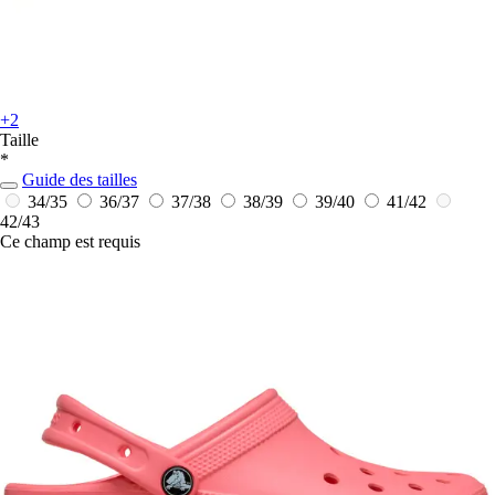
+2
Taille
*
Guide des tailles
34/35
36/37
37/38
38/39
39/40
41/42
42/43
Ce champ est requis