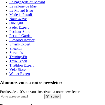
La bagagerie du Motard
La sellerie de Maé
Le Motard Bleu
Made in Paradis
Nauti-wave
On-Fight
Padel-Expert
Pecheur-Store
Pet and Garden
Slowood Interior
Smash-Expert
Sneak'In
Sneakids
Training-Fit
Trek-Expert
Triathlon Expert
Vélo-Store
Winter Expert
Abonnez-vous à notre newsletter
Profitez de -10% en vous inscrivant à notre newsletter
S'inscrire