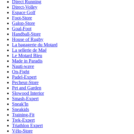
Direct Running
Direct-Volley
Espace Golf
Foot-Store
Galop-Store
Goal-Foot
Handball-Store
House of Rugby
La bagagerie du Motard
La sellerie de Maé
Le Motard Bleu
Made in Paradis
Nauti-wave
On-Fight
Padel-Expert
Pecheur-Store
Pet and Garden
Slowood Interior
Smash-Expert
Sneak'In
Sneakids
Training-Fit
Trek-Expert
Triathlon Expert
Vélo-Store