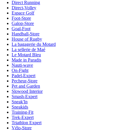
Direct Running
Direct-Volley
Espace Golf
Foot-Store
Galop-Store
Goal-Foot
Handball-Store
House of Rugby
La bagagerie du Motard
La sellerie de Maé
Le Motard Bleu
Made in Paradis
Nauti-wave
On-Fight
Padel-Expert
Pecheur-Store
Pet and Garden
Slowood Interior
Smash-Expert
Sneak'In
Sneakids
Training-Fit
Trek-Expert
Triathlon Expert
Vélo-Store