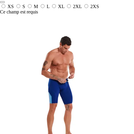
XS
S
M
L
XL
2XL
2XS
Ce champ est requis