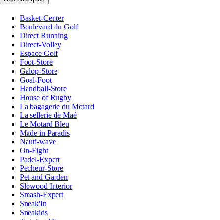
Basket-Center
Boulevard du Golf
Direct Running
Direct-Volley
Espace Golf
Foot-Store
Galop-Store
Goal-Foot
Handball-Store
House of Rugby
La bagagerie du Motard
La sellerie de Maé
Le Motard Bleu
Made in Paradis
Nauti-wave
On-Fight
Padel-Expert
Pecheur-Store
Pet and Garden
Slowood Interior
Smash-Expert
Sneak'In
Sneakids