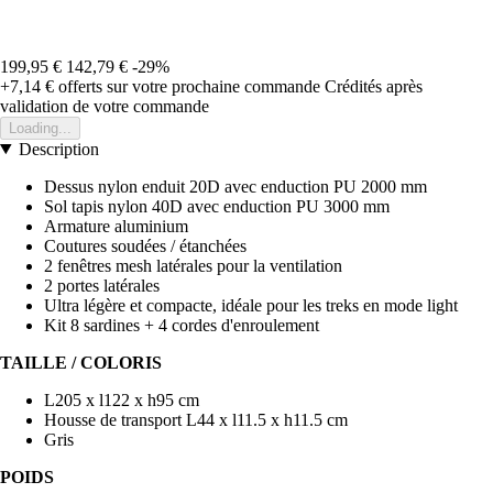
199,95 €
142,79 €
-29%
+7,14 €
offerts sur votre prochaine commande
Crédités après
validation de votre commande
Loading...
Description
Dessus nylon enduit 20D avec enduction PU 2000 mm
Sol tapis nylon 40D avec enduction PU 3000 mm
Armature aluminium
Coutures soudées / étanchées
2 fenêtres mesh latérales pour la ventilation
2 portes latérales
Ultra légère et compacte, idéale pour les treks en mode light
Kit 8 sardines + 4 cordes d'enroulement
TAILLE / COLORIS
L205 x l122 x h95 cm
Housse de transport L44 x l11.5 x h11.5 cm
Gris
POIDS