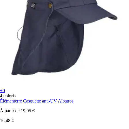
+0
4 coloris
Élémenterre
Casquette anti-UV Albatros
À partir de
19,95 €
16,48 €