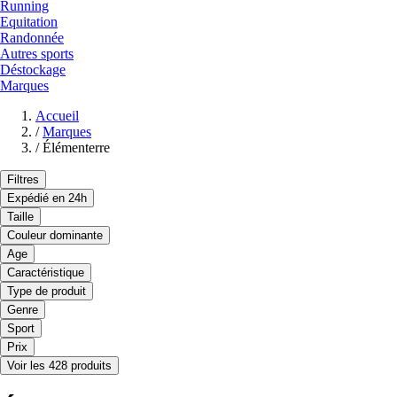
Running
Equitation
Randonnée
Autres sports
Déstockage
Marques
Accueil
/
Marques
/
Élémenterre
Filtres
Expédié en 24h
Taille
Couleur dominante
Age
Caractéristique
Type de produit
Genre
Sport
Prix
Voir les 428 produits