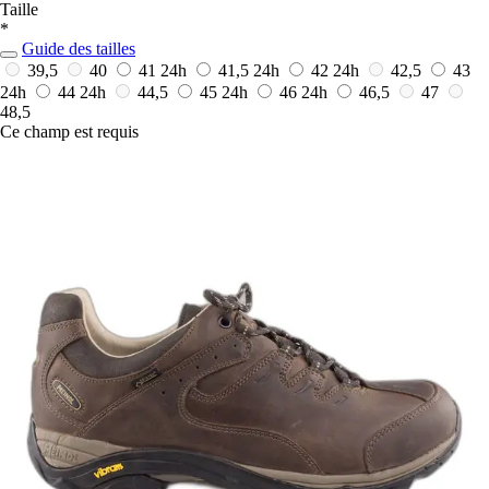
Taille
*
Guide des tailles
39,5
40
41
24h
41,5
24h
42
24h
42,5
43
24h
44
24h
44,5
45
24h
46
24h
46,5
47
48,5
Ce champ est requis