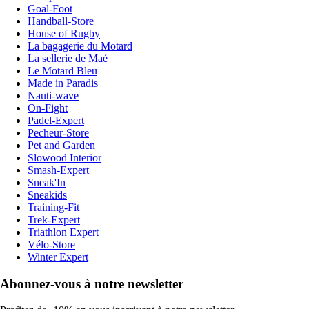
Goal-Foot
Handball-Store
House of Rugby
La bagagerie du Motard
La sellerie de Maé
Le Motard Bleu
Made in Paradis
Nauti-wave
On-Fight
Padel-Expert
Pecheur-Store
Pet and Garden
Slowood Interior
Smash-Expert
Sneak'In
Sneakids
Training-Fit
Trek-Expert
Triathlon Expert
Vélo-Store
Winter Expert
Abonnez-vous à notre newsletter