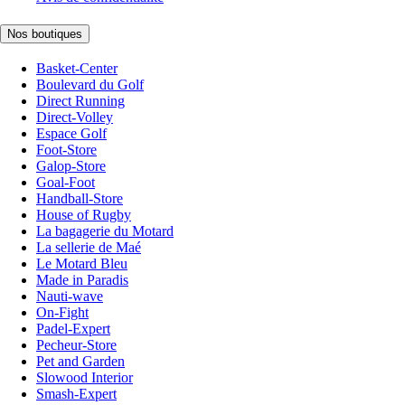
Nos boutiques
Basket-Center
Boulevard du Golf
Direct Running
Direct-Volley
Espace Golf
Foot-Store
Galop-Store
Goal-Foot
Handball-Store
House of Rugby
La bagagerie du Motard
La sellerie de Maé
Le Motard Bleu
Made in Paradis
Nauti-wave
On-Fight
Padel-Expert
Pecheur-Store
Pet and Garden
Slowood Interior
Smash-Expert