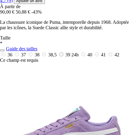
4.7 (9)
Ajouter un avis
À partir de
90,00 €
50,88 €
-43%
La chaussure iconique de Puma, intemporelle depuis 1968. Adoptée
par les icônes, la Suede Classic allie style et durabilité.
Taille
*
Guide des tailles
36
37
38
38,5
39
24h
40
41
42
Ce champ est requis