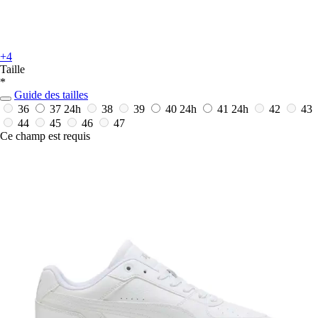
+4
Taille
*
Guide des tailles
36
37
24h
38
39
40
24h
41
24h
42
43
44
45
46
47
Ce champ est requis