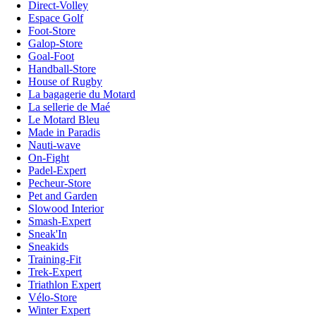
Direct-Volley
Espace Golf
Foot-Store
Galop-Store
Goal-Foot
Handball-Store
House of Rugby
La bagagerie du Motard
La sellerie de Maé
Le Motard Bleu
Made in Paradis
Nauti-wave
On-Fight
Padel-Expert
Pecheur-Store
Pet and Garden
Slowood Interior
Smash-Expert
Sneak'In
Sneakids
Training-Fit
Trek-Expert
Triathlon Expert
Vélo-Store
Winter Expert