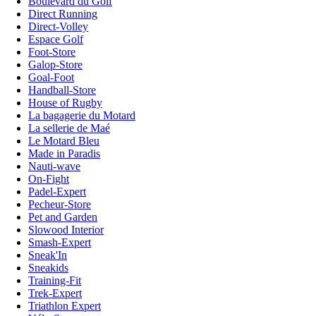
Boulevard du Golf
Direct Running
Direct-Volley
Espace Golf
Foot-Store
Galop-Store
Goal-Foot
Handball-Store
House of Rugby
La bagagerie du Motard
La sellerie de Maé
Le Motard Bleu
Made in Paradis
Nauti-wave
On-Fight
Padel-Expert
Pecheur-Store
Pet and Garden
Slowood Interior
Smash-Expert
Sneak'In
Sneakids
Training-Fit
Trek-Expert
Triathlon Expert