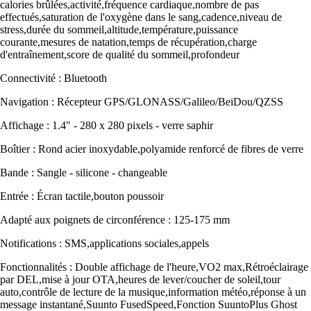
calories brûlées,activité,fréquence cardiaque,nombre de pas
effectués,saturation de l'oxygène dans le sang,cadence,niveau de
stress,durée du sommeil,altitude,température,puissance
courante,mesures de natation,temps de récupération,charge
d'entraînement,score de qualité du sommeil,profondeur
Connectivité : Bluetooth
Navigation : Récepteur GPS/GLONASS/Galileo/BeiDou/QZSS
Affichage : 1.4" - 280 x 280 pixels - verre saphir
Boîtier : Rond acier inoxydable,polyamide renforcé de fibres de verre
Bande : Sangle - silicone - changeable
Entrée : Écran tactile,bouton poussoir
Adapté aux poignets de circonférence : 125-175 mm
Notifications : SMS,applications sociales,appels
Fonctionnalités : Double affichage de l'heure,VO2 max,Rétroéclairage
par DEL,mise à jour OTA,heures de lever/coucher de soleil,tour
auto,contrôle de lecture de la musique,information météo,réponse à un
message instantané,Suunto FusedSpeed,Fonction SuuntoPlus Ghost