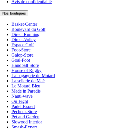
Avis de confidentialité
Nos boutiques
Basket-Center
Boulevard du Golf
Direct Running
Direct-Volley
Espace Golf
Foot-Store
Galop-Store
Goal-Foot
Handball-Store
House of Rugby
La bagagerie du Motard
La sellerie de Maé
Le Motard Bleu
Made in Paradis
Nauti-wave
On-Fight
Padel-Expert
Pecheur-Store
Pet and Garden
Slowood Interior
Smash-Expert